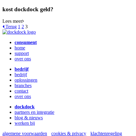
kost dockdock geld?
Lees meer
Terug
1
2
3
consument
home
support
over ons
bedrijf
bedrijf
oplossingen
branches
contact
over ons
dockdock
partners en integratie
blog & nieuws
werken bij
algemene voorwaarden
cookies & privacy
klachtenregeling