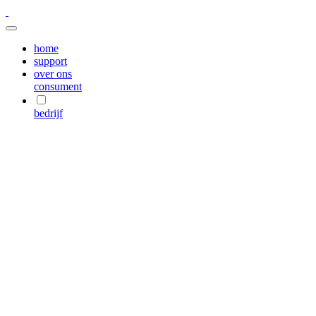
home
support
over ons
consument
bedrijf