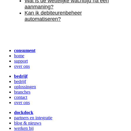
Wat is de wettelijke wachttijd na een
aanmaning?
Kan ik debiteurenbeheer
automatiseren?
consument
home
support
over ons
bedrijf
bedrijf
oplossingen
branches
contact
over ons
dockdock
partners en integratie
blog & nieuws
werken bij