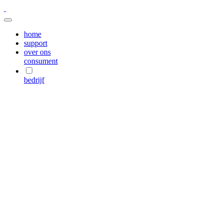
home
support
over ons
consument
bedrijf