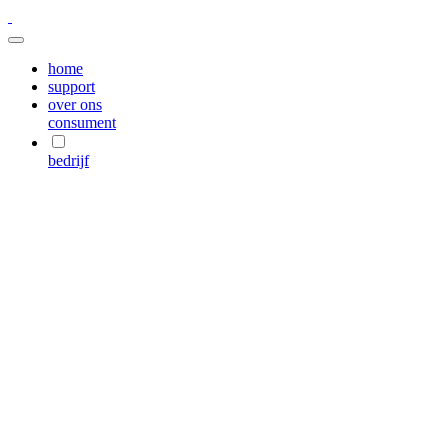
home
support
over ons
consument
bedrijf