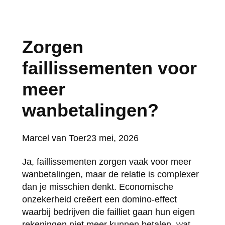
Zorgen
faillissementen voor
meer
wanbetalingen?
Posted
Marcel van Toer
23 mei, 2026
by:
Ja, faillissementen zorgen vaak voor meer
wanbetalingen, maar de relatie is complexer
dan je misschien denkt. Economische
onzekerheid creëert een domino-effect
waarbij bedrijven die failliet gaan hun eigen
rekeningen niet meer kunnen betalen, wat