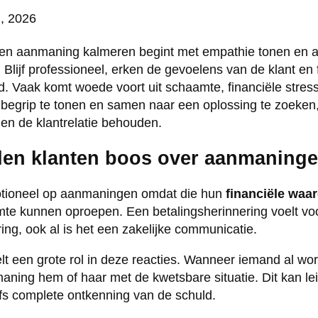
n, 2026
en aanmaning kalmeren begint met empathie tonen en act
es. Blijf professioneel, erken de gevoelens van de klant e
ld. Vaak komt woede voort uit schaamte, financiële stre
 begrip te tonen en samen naar een oplossing te zoeken, 
en de klantrelatie behouden.
en klanten boos over aanmaning
otioneel op aanmaningen omdat die hun
financiële waa
te kunnen oproepen. Een betalingsherinnering voelt vo
ing, ook al is het een zakelijke communicatie.
lt een grote rol in deze reacties. Wanneer iemand al wor
aning hem of haar met de kwetsbare situatie. Dit kan le
lfs complete ontkenning van de schuld.