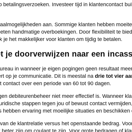
 betalingsverzoeken. Investeer tijd in klantencontact bui
etaalmogelijkheden aan. Sommige klanten hebben moeit
ten handmatige overboekingen. Door flexibiliteit te bied
e het makkelijker voor klanten om tijdig te betalen.
 je doorverwijzen naar een inca
ureau in wanneer je eigen pogingen geen resultaat mee
ert op je communicatie. Dit is meestal na
drie tot vier 
 contact over een periode van 60 tot 90 dagen.
gen debiteurenbeheer niet meer effectief is. Wanneer kla
uridische stappen tegen jou of bewust contact vermijden,
 hebben ervaring met moeilijke situaties en beschikken o
n de klantrelatie versus het openstaande bedrag. Voor
beter zijn om coulant te zijn. Voor grote bedragen of klan