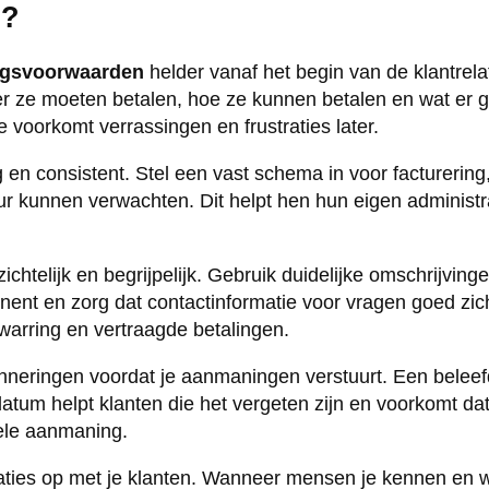
n?
ngsvoorwaarden
helder vanaf het begin van de klantrelat
 ze moeten betalen, hoe ze kunnen betalen en wat er geb
e voorkomt verrassingen en frustraties later.
ig en consistent. Stel een vast schema in voor facturerin
r kunnen verwachten. Dit helpt hen hun eigen administra
ichtelijk en begrijpelijk. Gebruik duidelijke omschrijving
nent en zorg dat contactinformatie voor vragen goed zich
rwarring en vertraagde betalingen.
rinneringen voordat je aanmaningen verstuurt. Een belee
atum helpt klanten die het vergeten zijn en voorkomt da
ele aanmaning.
laties op met je klanten. Wanneer mensen je kennen en 