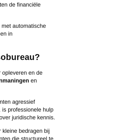
ten de financiële
e met automatische
en in
ssobureau?
r opleveren en de
aanmaningen
en
nten agressief
 is professionele hulp
ver juridische kennis.
 kleine bedragen bij
ten die structureel te