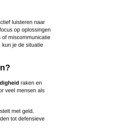
ief luisteren naar
n focus op oplossingen
ss of miscommunicatie
kun je de situatie
en?
rdigheid
raken en
or veel mensen als
stelt met geld,
iden tot defensieve