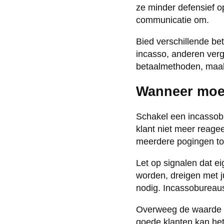
ze minder defensief op
communicatie om.
Bied verschillende b
incasso, anderen verge
betaalmethoden, maak j
Wanneer moet
Schakel een incassob
klant niet meer reage
meerdere pogingen tot
Let op signalen dat ei
worden, dreigen met j
nodig. Incassobureaus
Overweeg de waarde va
goede klanten kan het 