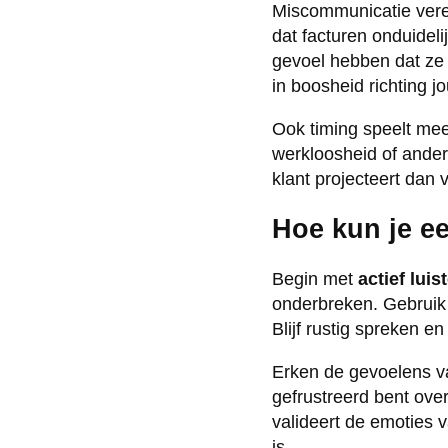
Miscommunicatie verer
dat facturen onduidel
gevoel hebben dat ze 
in boosheid richting jo
Ook timing speelt mee
werkloosheid of ander
klant projecteert dan 
Hoe kun je e
Begin met
actief luis
onderbreken. Gebruik z
Blijf rustig spreken e
Erken de gevoelens van
gefrustreerd bent over
valideert de emoties v
is.