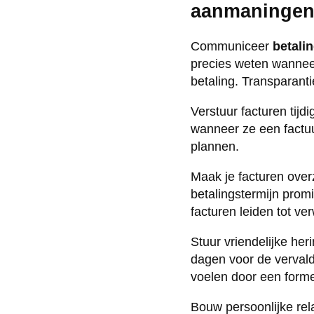
aanmaninge
Communiceer
betali
precies weten wanneer
betaling. Transparanti
Verstuur facturen tijd
wanneer ze een factuu
plannen.
Maak je facturen overz
betalingstermijn promi
facturen leiden tot ve
Stuur vriendelijke he
dagen voor de vervald
voelen door een form
Bouw persoonlijke re