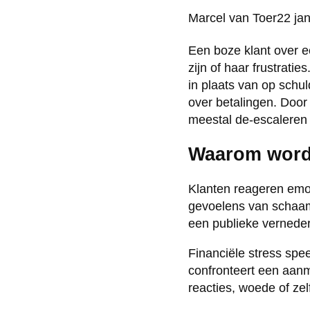
Posted
Marcel van Toer
22 ja
by:
Een boze klant over e
zijn of haar frustrati
in plaats van op schu
over betalingen. Door
meestal de-escaleren 
Waarom word
Klanten reageren em
gevoelens van schaam
een publieke verneder
Financiële stress spee
confronteert een aanm
reacties, woede of ze