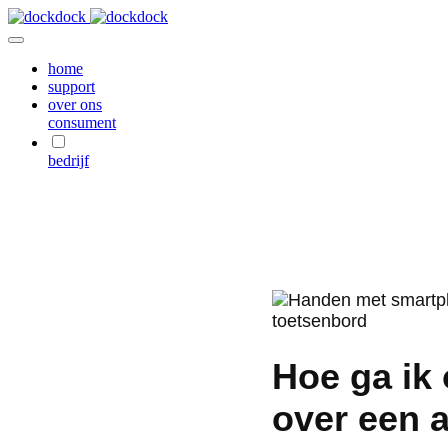
home
support
over ons
consument
bedrijf
Hoe ga ik
over een 