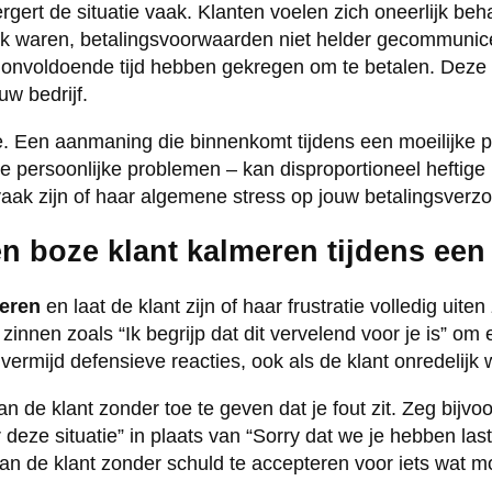
gert de situatie vaak. Klanten voelen zich oneerlijk be
ijk waren, betalingsvoorwaarden niet helder gecommunicee
onvoldoende tijd hebben gekregen om te betalen. Deze fr
uw bedrijf.
. Een aanmaning die binnenkomt tijdens een moeilijke pe
e persoonlijke problemen – kan disproportioneel heftige 
vaak zijn of haar algemene stress op jouw betalingsverzo
en boze klant kalmeren tijdens ee
teren
en laat de klant zijn of haar frustratie volledig uiten
innen zoals “Ik begrijp dat dit vervelend voor je is” om
n vermijd defensieve reacties, ook als de klant onredelijk 
 de klant zonder toe te geven dat je fout zit. Zeg bijvoor
 deze situatie” in plaats van “Sorry dat we je hebben last
an de klant zonder schuld te accepteren voor iets wat mo