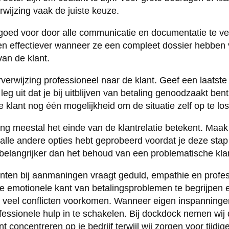
erwijzing vaak de juiste keuze.
goed voor door alle communicatie en documentatie te v
n effectiever wanneer ze een compleet dossier hebben 
van de klant.
rwijzing professioneel naar de klant. Geef een laatst
leg uit dat je bij uitblijven van betaling genoodzaakt bent
e klant nog één mogelijkheid om de situatie zelf op te lo
ing meestal het einde van de klantrelatie betekent. Maa
 alle andere opties hebt geprobeerd voordat je deze stap
elangrijker dan het behoud van een problematische kla
ten bij aanmaningen vraagt geduld, empathie en profes
 emotionele kant van betalingsproblemen te begrijpen e
 veel conflicten voorkomen. Wanneer eigen inspanningen
essionele hulp in te schakelen. Bij dockdock nemen wij d
nt concentreren op je bedrijf terwijl wij zorgen voor tijdi