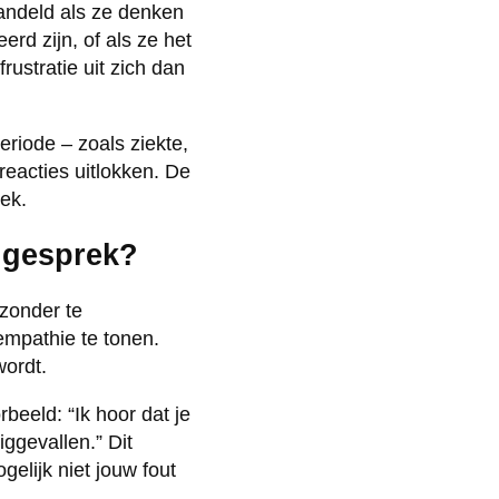
handeld als ze denken
rd zijn, of als ze het
ustratie uit zich dan
riode – zoals ziekte,
reacties uitlokken. De
ek.
n gesprek?
 zonder te
 empathie te tonen.
wordt.
beeld: “Ik hoor dat je
iggevallen.” Dit
gelijk niet jouw fout