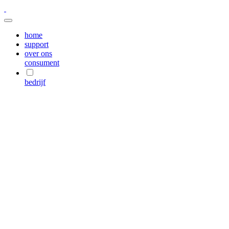
home
support
over ons
consument
bedrijf